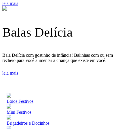
leia mais
Balas Delícia
Bala Delícia com gostinho de infância! Balinhas com ou sem
recheio para você alimentar a criança que existe em você!
leia mais
Anterior
Próximo
Bolos Festivos
Mini Festivos
Brigadeiros e Docinhos