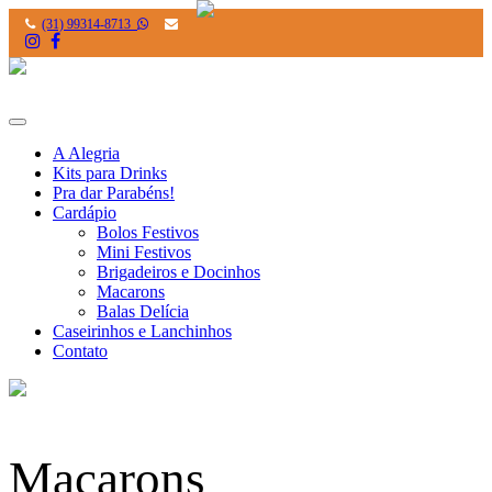
(31) 99314-8713
Toggle
navigation
A Alegria
Kits para Drinks
Pra dar Parabéns!
Cardápio
Bolos Festivos
Mini Festivos
Brigadeiros e Docinhos
Macarons
Balas Delícia
Caseirinhos e Lanchinhos
Contato
Macarons